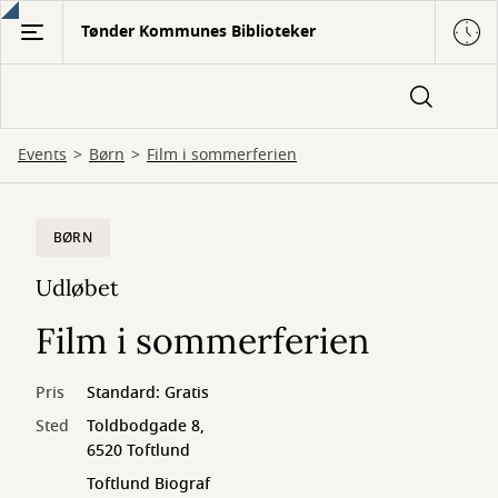
Gå
Tønder Kommunes Biblioteker
til
hovedindhold
Events
Børn
Film i sommerferien
BØRN
Udløbet
Film i sommerferien
Pris
Standard: Gratis
Sted
Toldbodgade 8,
6520 Toftlund
Toftlund Biograf