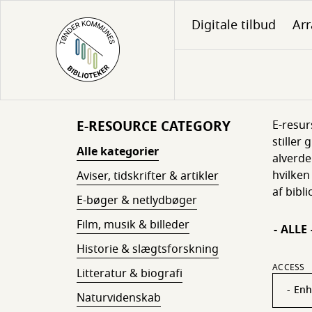
Gå
Digitale tilbud
Ar
til
hovedindhold
E-RESOURCE CATEGORY
E-resur
stiller
Alle kategorier
alverde
hvilken
Aviser, tidskrifter & artikler
af bibl
E-bøger & netlydbøger
Film, musik & billeder
- ALLE 
Historie & slægtsforskning
ACCESS
Litteratur & biografi
Naturvidenskab