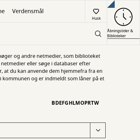
ne
Verdensmål
Husk
Åbningstider &
Biblioteker
e-bøger og andre netmedier, som biblioteket
ne netmedier eller søge i databaser efter
er, at du kan anvende dem hjemmefra fra en
t i kommunen og er indmeldt som låner på et
B
D
E
F
G
H
L
M
O
P
R
T
W