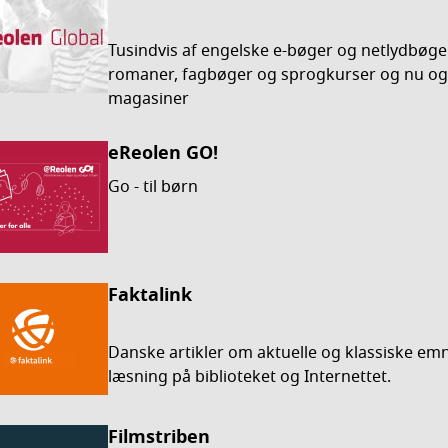
Tusindvis af engelske e-bøger og netlydbøge
romaner, fagbøger og sprogkurser og nu og
magasiner
eReolen GO!
Go - til børn
Faktalink
Danske artikler om aktuelle og klassiske emne
læsning på biblioteket og Internettet.
Filmstriben