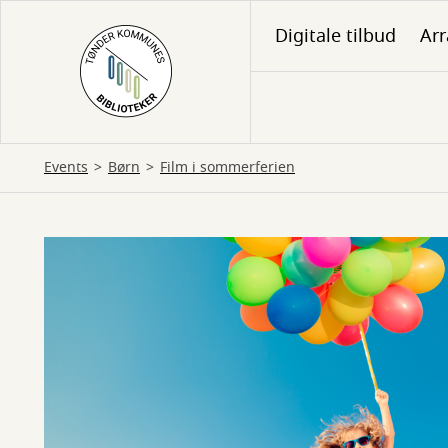
Gå
Digitale tilbud
Ar
til
hovedindhold
Events
Børn
Film i sommerferien