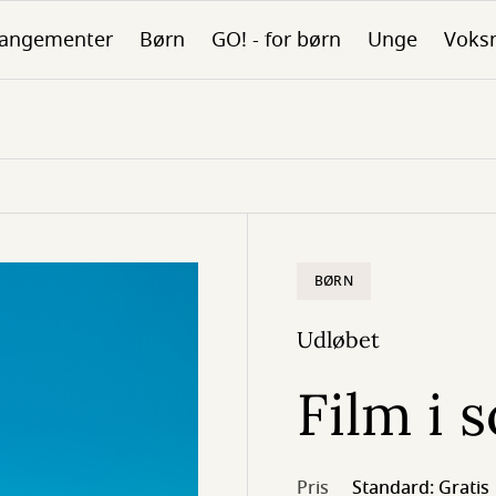
rangementer
Børn
GO! - for børn
Unge
Voks
BØRN
Udløbet
Film i 
Pris
Standard: Gratis