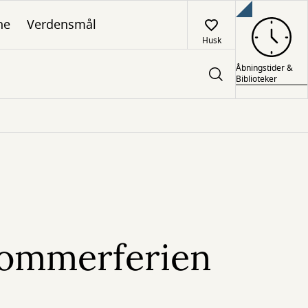
ne
Verdensmål
Husk
Åbningstider &
Biblioteker
sommerferien