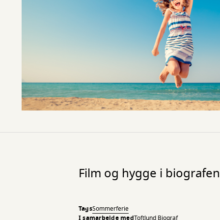
Film og hygge i biografen
Tags
Sommerferie
I samarbejde med
Toftlund Biograf