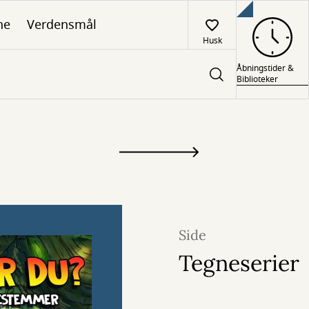
ne
Verdensmål
Husk
Åbningstider &
Biblioteker
Side
Tegneserier