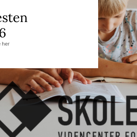
esten
6
e her