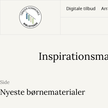
Gå
Digitale tilbud
Ar
til
hovedindhold
Inspirationsma
Børn
-
hovedside
Side
Nyeste børnematerialer