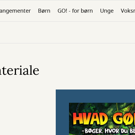
rangementer
Børn
GO! - for børn
Unge
Voks
teriale