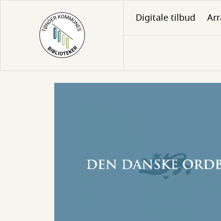
Gå
Digitale tilbud
Ar
til
hovedindhold