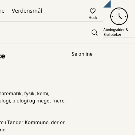
ne
Verdensmål
Husk
Åbningstider &
Biblioteker
ce
Se online
atematik, fysik, kemi,
logi, biologi og meget mere.
e i Tønder Kommune, der er
ne.