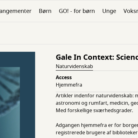
rangementer
Børn
GO! - for børn
Unge
Voks
Gale In Context: Scien
Naturvidenskab
Access
Hjemmefra
Artikler indenfor naturvidenskab: m
astronomi og rumfart, medicin, geo
Med forskellige sværhedsgrader.
Adgangen hjemmefra er for borger
registrerede brugere af biblioteker