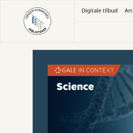
Gå
Digitale tilbud
Ar
til
hovedindhold