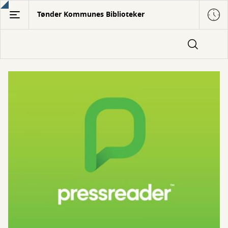
Gå
Tønder Kommunes Biblioteker
til
hovedindhold