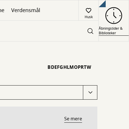
ne
Verdensmål
Husk
Åbningstider &
Biblioteker
B
D
E
F
G
H
L
M
O
P
R
T
W
Se mere