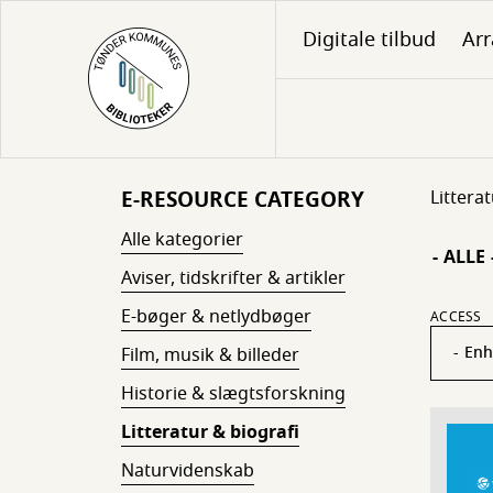
Gå
Digitale tilbud
Ar
til
hovedindhold
E-RESOURCE CATEGORY
Littera
Alle kategorier
- ALLE 
Aviser, tidskrifter & artikler
E-bøger & netlydbøger
ACCESS
Film, musik & billeder
Historie & slægtsforskning
Litteratur & biografi
Naturvidenskab