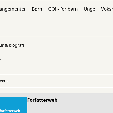
rangementer
Børn
GO! - for børn
Unge
Voks
tur & biografi
-
Forfatterweb