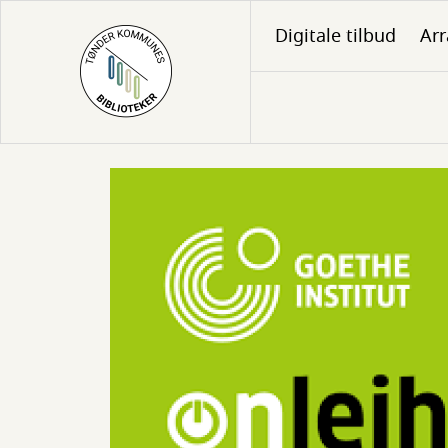
Gå
Digitale tilbud
Ar
til
hovedindhold