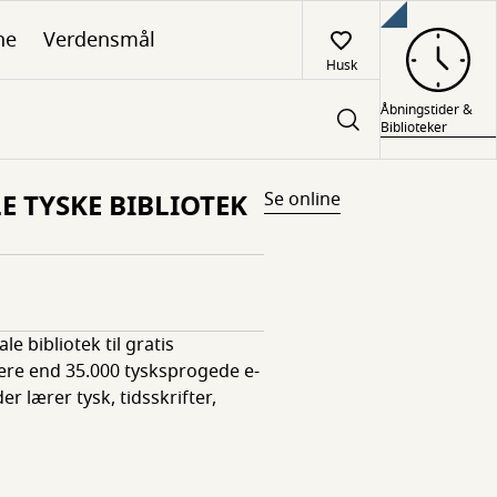
ne
Verdensmål
Husk
Åbningstider &
Biblioteker
LE TYSKE BIBLIOTEK
Se online
le bibliotek til gratis
re end 35.000 tysksprogede e-
er lærer tysk, tidsskrifter,