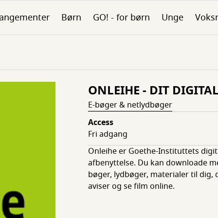
rangementer
Børn
GO! - for børn
Unge
Voks
ONLEIHE - DIT DIGITA
E-bøger & netlydbøger
Access
Fri adgang
Onleihe er Goethe-Instituttets digita
afbenyttelse. Du kan downloade me
bøger, lydbøger, materialer til dig, d
aviser og se film online.