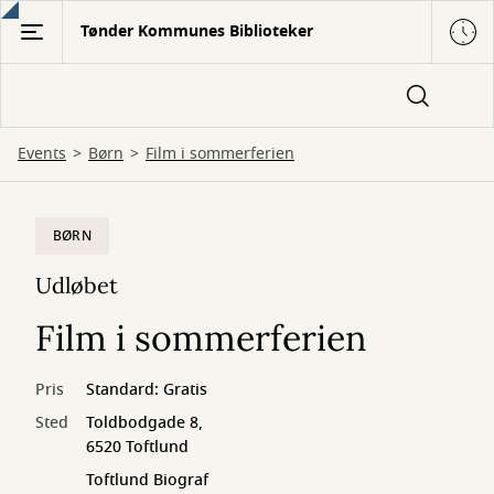
Gå
Tønder Kommunes Biblioteker
til
hovedindhold
Events
Børn
Film i sommerferien
BØRN
Udløbet
Film i sommerferien
Pris
Standard: Gratis
Sted
Toldbodgade 8,
6520 Toftlund
Toftlund Biograf