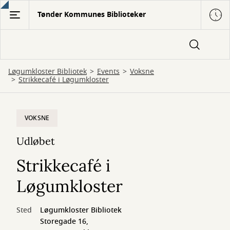
Gå
Tønder Kommunes Biblioteker
til
hovedindhold
Løgumkloster Bibliotek
Events
Voksne
Strikkecafé i Løgumkloster
VOKSNE
Udløbet
Strikkecafé i
Løgumkloster
Sted
Løgumkloster Bibliotek
Storegade 16,