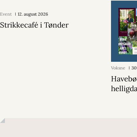
Event
12. august 2026
Strikkecafé i Tønder
Voksne
30
Havebøg
helligd