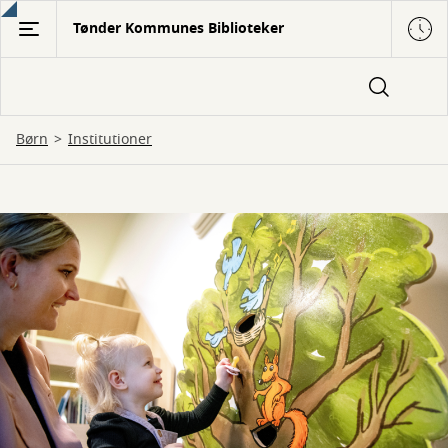
Gå
Tønder Kommunes Biblioteker
til
hovedindhold
Børn
Institutioner
Til
institutioner