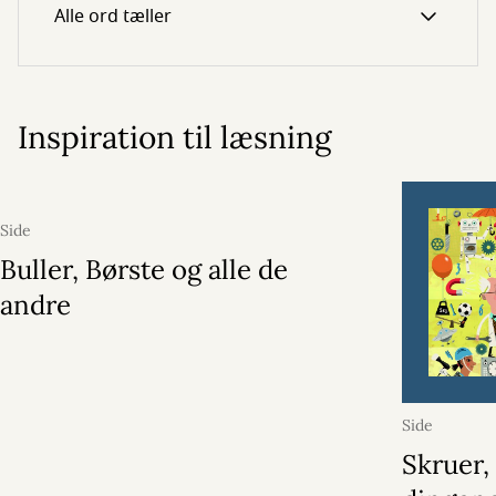
Alle ord tæller
Inspiration til læsning
Side
Buller, Børste og alle de
andre
Side
Skruer,