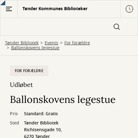
Gå
Tønder Kommunes Biblioteker
til
hovedindhold
Tønder Bibliotek
Events
For forældre
Ballonskovens legestue
FOR FORÆLDRE
Udløbet
Ballonskovens legestue
Pris
Standard: Gratis
Sted
Tønder Bibliotek
Richtsensgade 10,
6270 Tønder