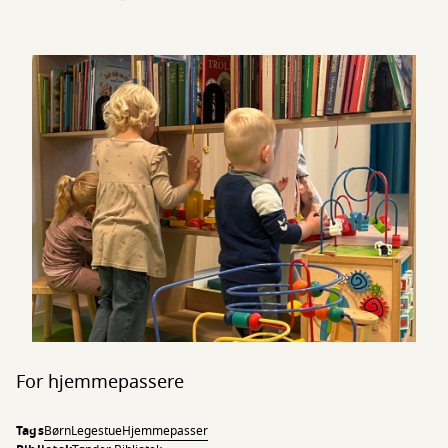
For hjemmepassere
Tags
Børn
Legestue
Hjemmepasser