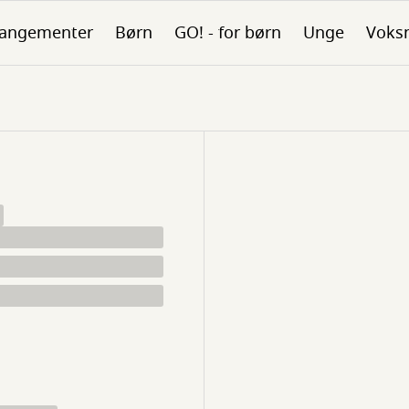
rangementer
Børn
GO! - for børn
Unge
Voks