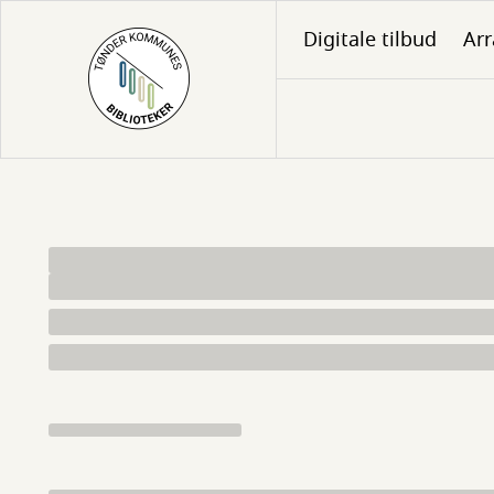
Gå
Digitale tilbud
Ar
til
hovedindhold