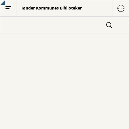
Gå
Tønder Kommunes Biblioteker
til
hovedindhold