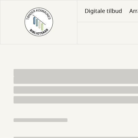
Gå
Digitale tilbud
Ar
til
hovedindhold