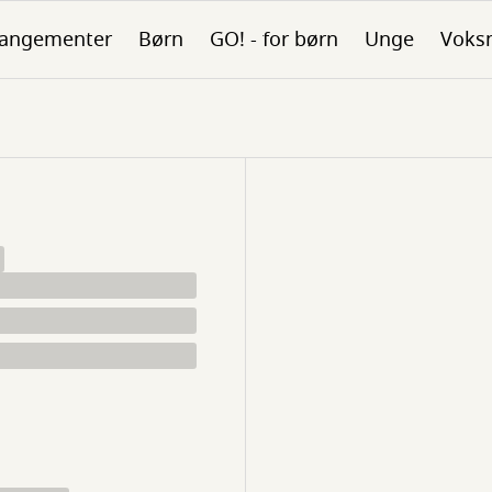
rangementer
Børn
GO! - for børn
Unge
Voks