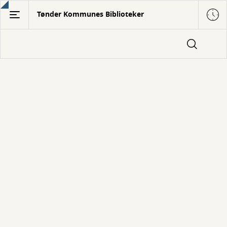
Gå
Tønder Kommunes Biblioteker
til
hovedindhold