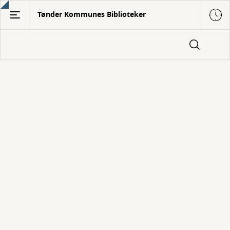
Gå
Tønder Kommunes Biblioteker
til
hovedindhold