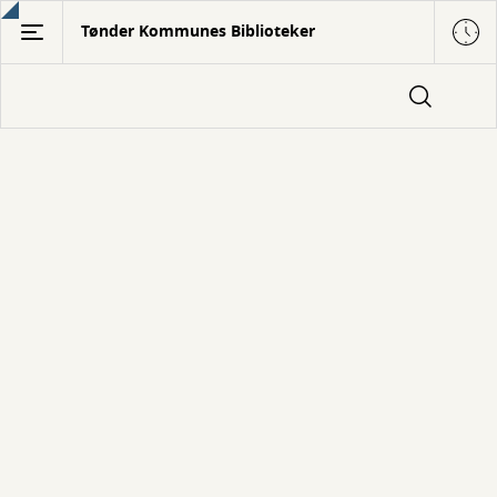
Gå
Tønder Kommunes Biblioteker
til
hovedindhold