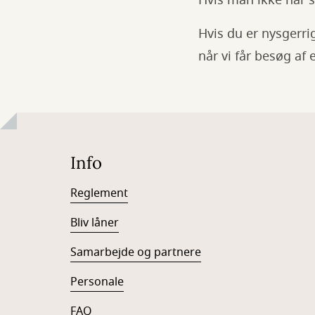
Hvis man ikke har 
Hvis du er nysgerr
når vi får besøg af
Info
Reglement
Bliv låner
Samarbejde og partnere
Personale
FAQ