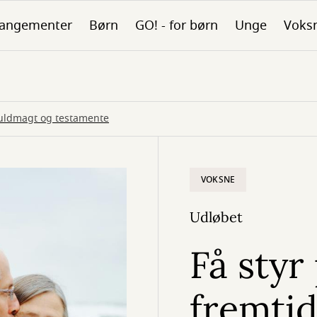
rangementer
Børn
GO! - for børn
Unge
Voks
fuldmagt og testamente
VOKSNE
Udløbet
Få styr
fremti