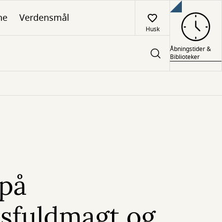
ne
Verdensmål
Husk
Åbningstider &
Biblioteker
 på
dsfuldmagt og