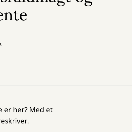
ente
k
e er her? Med et
eskriver.