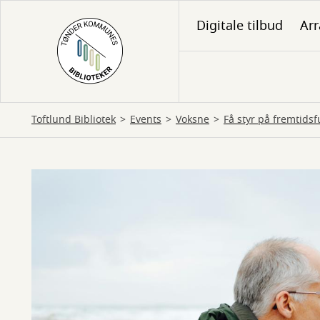
Gå
Digitale tilbud
Ar
til
hovedindhold
Toftlund Bibliotek
Events
Voksne
Få styr på fremtids