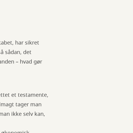
abet, har sikret
så sådan, det
nanden – hvad gør
ettet et testamente,
uldmagt tager man
 man ikke selv kan,