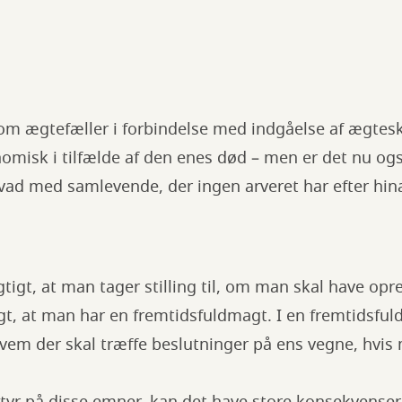
om ægtefæller i forbindelse med indgåelse af ægtesk
omisk i tilfælde af den enes død – men er det nu og
hvad med samlevende, der ingen arveret har efter hi
gtigt, at man tager stilling til, om man skal have opr
igt, at man har en fremtidsfuldmagt. I en fremtidsf
, hvem der skal træffe beslutninger på ens vegne, hvis