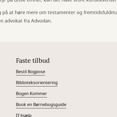
styr på disse emner, kan det have store konsekvens
ig på at høre mere om testamenter og fremtidsfuldm
 en advokat fra Advodan.
Faste tilbud
Bestil Bogpose
Biblioteksorientering
Bogen Kommer
Book en Børnebogsguide
IT-hjælp