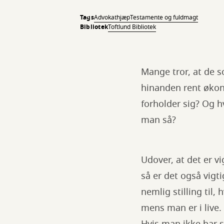
Tags
Advokathjæp
Testamente og fuldmagt
Bibliotek
Toftlund Bibliotek
Mange tror, at de s
hinanden rent økon
forholder sig? Og 
man så?
Udover, at det er vi
så er det også vigt
nemlig stilling til
mens man er i live.