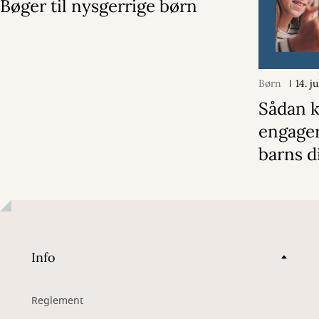
Bøger til nysgerrige børn
Børn
14. j
Sådan 
engagere
barns di
Info
Reglement