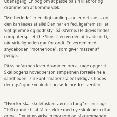
ubehagelig. En bog om at passe på sin lillebror og
drømme om at komme væk.
"Motherlode" er en digtsamling – nu er det sagt – og
den kan læses af alle! Den har en fed, ligefrem stil, et
vigtigt emne og godt styr på 00'erne. Heldigvis findes
computerspillet The Sims 2: en verden at træde ind i,
når virkeligheden gør for ondt. En verden med
snydekoden "motherlode", som giver masser af
penge.
På svinefarmen lever drømmen om at tage opgøret.
Skal bogens hovedperson simpelthen fortælle hele
sandheden i sin konfirmationstale? Heldigvis findes
der også gode veninder og søde brødre i verden.
"Hvorfor skal skoletasken være så tung" er en slags
"100 grunde til at få forældre med nye skolebørn til at
grine". Det er en virkelig morsom og tåkrummende