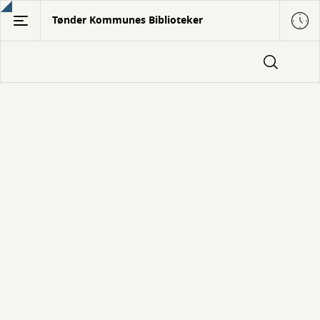
Gå
Tønder Kommunes Biblioteker
til
hovedindhold