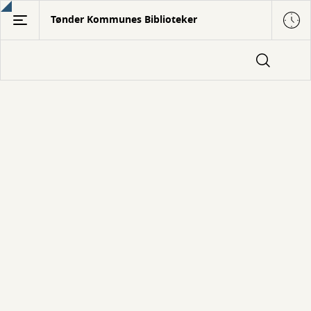
Gå
Tønder Kommunes Biblioteker
til
hovedindhold