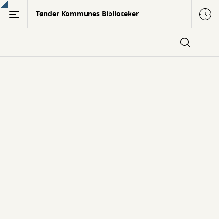
Gå
Tønder Kommunes Biblioteker
til
hovedindhold