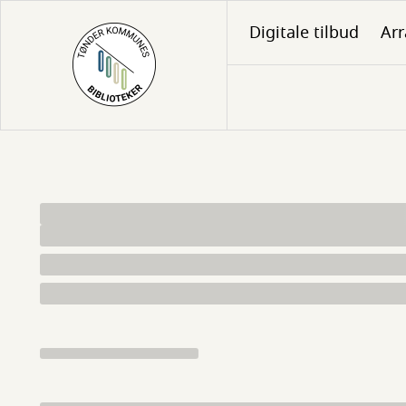
Gå
Digitale tilbud
Ar
til
hovedindhold