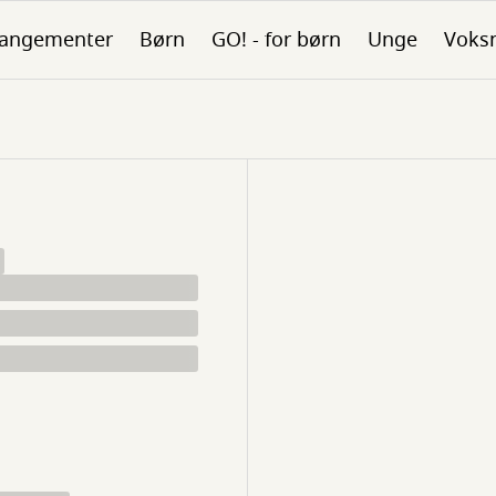
rangementer
Børn
GO! - for børn
Unge
Voks