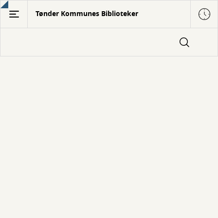
Gå
Tønder Kommunes Biblioteker
til
hovedindhold