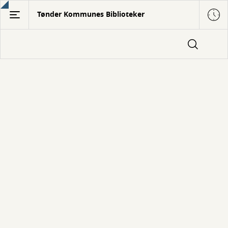
Gå
Tønder Kommunes Biblioteker
til
hovedindhold