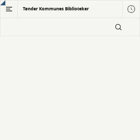
Gå
Tønder Kommunes Biblioteker
til
hovedindhold