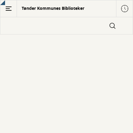
Gå
Tønder Kommunes Biblioteker
til
hovedindhold