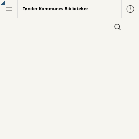
Gå
Tønder Kommunes Biblioteker
til
hovedindhold