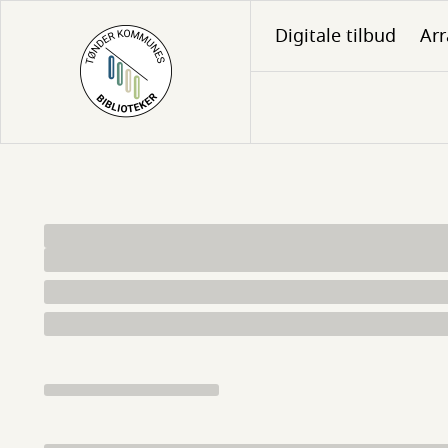
Gå
Digitale tilbud
Ar
til
hovedindhold