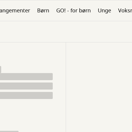
rangementer
Børn
GO! - for børn
Unge
Voks