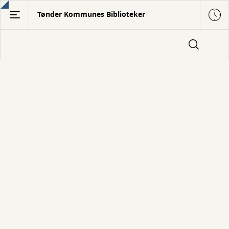
Gå
Tønder Kommunes Biblioteker
til
hovedindhold