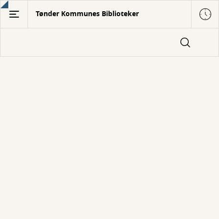
Gå
Tønder Kommunes Biblioteker
til
hovedindhold