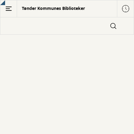
Gå
Tønder Kommunes Biblioteker
til
hovedindhold