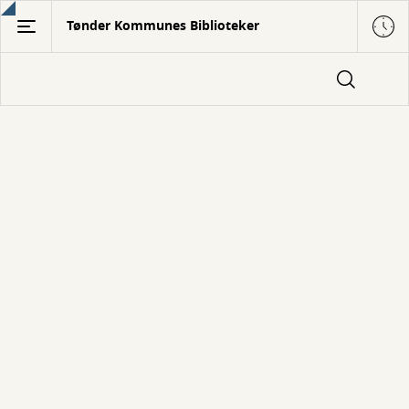
Gå
Tønder Kommunes Biblioteker
til
hovedindhold