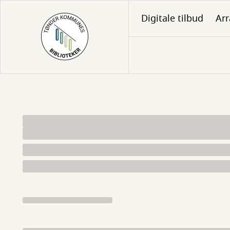
Gå
Digitale tilbud
Ar
til
hovedindhold