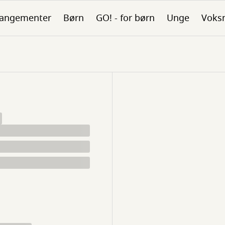
rangementer
Børn
GO! - for børn
Unge
Voks