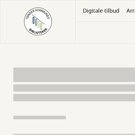
Gå
Digitale tilbud
Ar
til
hovedindhold