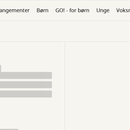
rangementer
Børn
GO! - for børn
Unge
Voks