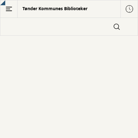
Gå
Tønder Kommunes Biblioteker
til
hovedindhold