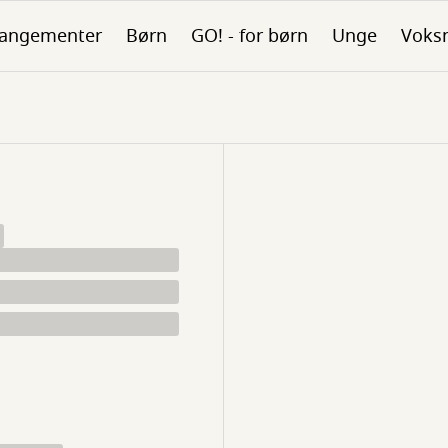
rangementer
Børn
GO! - for børn
Unge
Voks