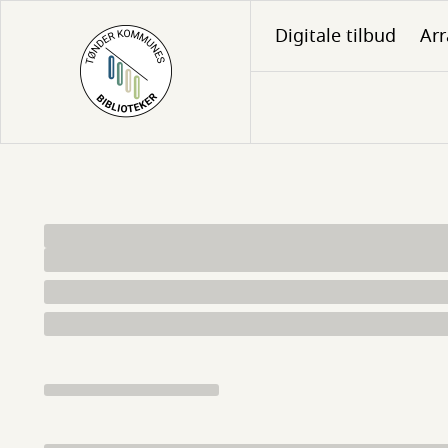
Gå
Digitale tilbud
Ar
til
hovedindhold