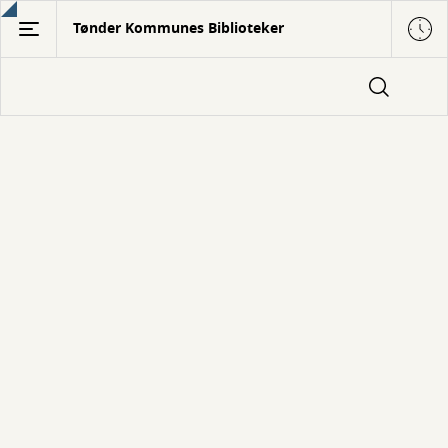
Gå
Tønder Kommunes Biblioteker
til
hovedindhold