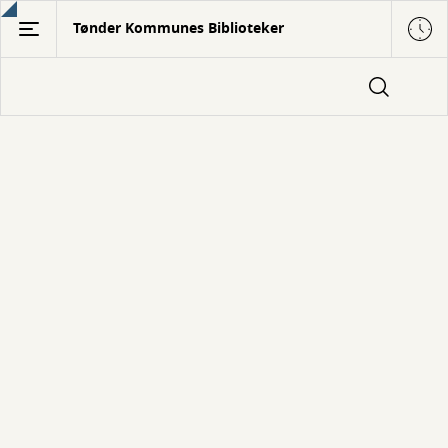
Gå
Tønder Kommunes Biblioteker
til
hovedindhold