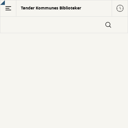
Gå
Tønder Kommunes Biblioteker
til
hovedindhold