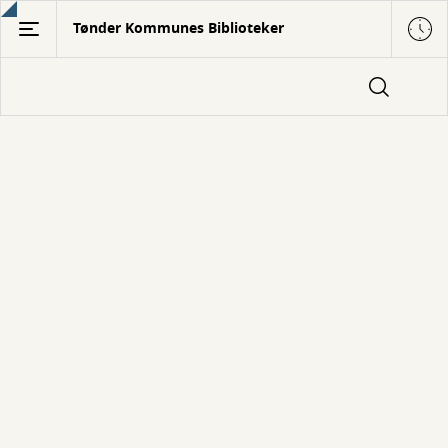
Gå
Tønder Kommunes Biblioteker
til
hovedindhold