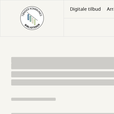
Gå
Digitale tilbud
Ar
til
hovedindhold