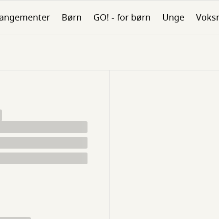
rangementer
Børn
GO! - for børn
Unge
Voks