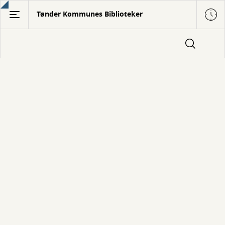
Gå
Tønder Kommunes Biblioteker
til
hovedindhold