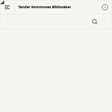
Gå
Tønder Kommunes Biblioteker
til
hovedindhold