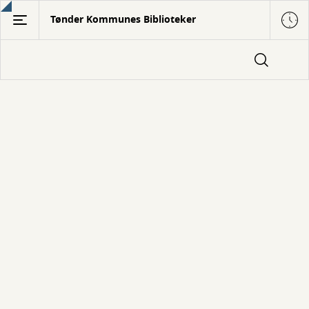
Gå
Tønder Kommunes Biblioteker
til
hovedindhold