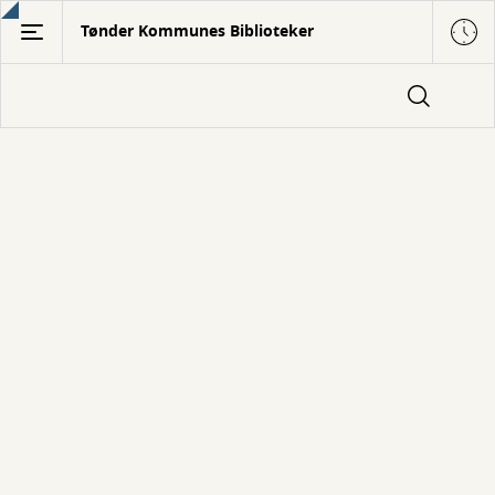
Gå
Tønder Kommunes Biblioteker
til
hovedindhold