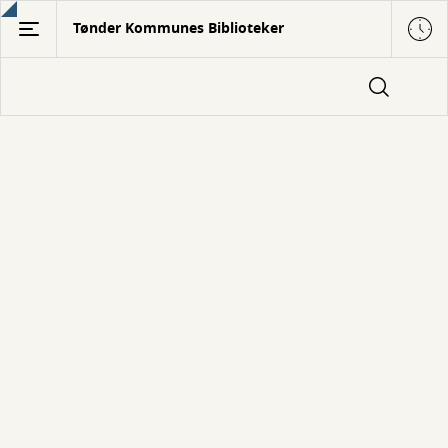
Gå
Tønder Kommunes Biblioteker
til
hovedindhold